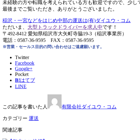
未経験の方や転職を考えられている方も歓迎ですので、少し
最後までご覧いただき、ありがとうございました。
稲沢・一宮などをはじめ中部の運送は(有)ダイユウ・コム
ただいま、
大型トラックドライバーを求人中
です！
〒492-8412 愛知県稲沢市大矢町寺脇19-3（稲沢事業所）
電話：0587-36-9595 FAX：0587-36-9595
※営業・セールス目的の問い合わせはご遠慮願います。
Twitter
Facebook
Google+
Pocket
B!
はてブ
LINE
この記事を書いた人
有限会社ダイユウ・コム
カテゴリー
運送
関連記事