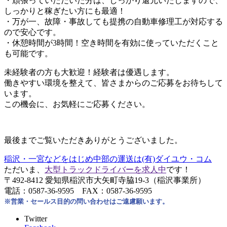
・頑張っていただいた分は、しっかり還元いたしますので、
しっかりと稼ぎたい方にも最適！
・万が一、故障・事故しても提携の自動車修理工が対応する
ので安心です。
・休憩時間が3時間！空き時間を有効に使っていただくこと
も可能です。
未経験者の方も大歓迎！経験者は優遇します。
働きやすい環境を整えて、皆さまからのご応募をお待ちして
います。
この機会に、お気軽にご応募ください。
最後までご覧いただきありがとうございました。
稲沢・一宮などをはじめ中部の運送は(有)ダイユウ・コム
ただいま、
大型トラックドライバーを求人中
です！
〒492-8412 愛知県稲沢市大矢町寺脇19-3（稲沢事業所）
電話：0587-36-9595 FAX：0587-36-9595
※営業・セールス目的の問い合わせはご遠慮願います。
Twitter