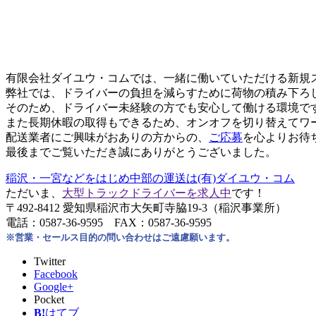
有限会社ダイユウ・コムでは、一緒に働いていただける新規
弊社では、ドライバーの負担を減らすために荷物の積み下ろ
そのため、ドライバー未経験の方でも安心して働ける環境で
また長期休暇の取得もできるため、オンオフを切り替えてワ
配送業者にご興味がおありの方からの、
ご応募
を心よりお待
最後までご覧いただき誠にありがとうございました。
稲沢・一宮などをはじめ中部の運送は(有)ダイユウ・コム
ただいま、
大型トラックドライバーを求人中
です！
〒492-8412 愛知県稲沢市大矢町寺脇19-3（稲沢事業所）
電話：0587-36-9595 FAX：0587-36-9595
※営業・セールス目的の問い合わせはご遠慮願います。
Twitter
Facebook
Google+
Pocket
B!
はてブ