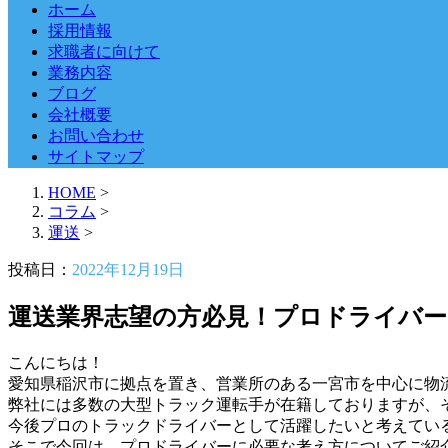
ホーム
採用情報
求職者に向けて
業務内容
ブログ
会社概要
お問い合わせ
サイトマップ
HOME
>
コラム
>
運送
>
投稿日：
2022年12月19日
運送業界志望の方必見！プロドライバー
こんにちは！
愛知県稲沢市に拠点を置き、営業所のある一宮市を中心に物
弊社には多数の大型トラック運転手が在籍しておりますが、
今後プロのトラックドライバーとして活躍したいと考えてい
そこで今回は、プロドライバーに必要な考え方についてご紹