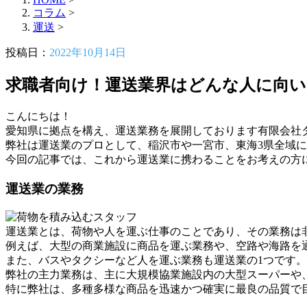
コラム
>
運送
>
投稿日：
2022年10月14日
求職者向け！運送業界はどんな人に向
こんにちは！
愛知県に拠点を構え、運送業務を展開しております有限会社
弊社は運送業のプロとして、稲沢市や一宮市、東海3県全域
今回の記事では、これから運送業に携わることをお考えの方
運送業の業務
運送業とは、荷物や人を運ぶ仕事のことであり、その業務は
例えば、大型の商業施設に商品を運ぶ業務や、空路や海路を
また、バスやタクシーなど人を運ぶ業務も運送業の1つです。
弊社の主力業務は、主に大規模協業施設内の大型スーパーや
特に弊社は、多種多様な商品を迅速かつ確実に最良の品質で