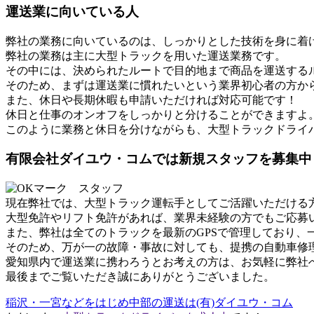
運送業に向いている人
弊社の業務に向いているのは、しっかりとした技術を身に着
弊社の業務は主に大型トラックを用いた運送業務です。
その中には、決められたルートで目的地まで商品を運送する
そのため、まずは運送業に慣れたいという業界初心者の方か
また、休日や長期休暇も申請いただければ対応可能です！
休日と仕事のオンオフをしっかりと分けることができますよ
このように業務と休日を分けながらも、大型トラックドライ
有限会社ダイユウ・コムでは新規スタッフを募集中
現在弊社では、大型トラック運転手としてご活躍いただける
大型免許やリフト免許があれば、業界未経験の方でもご応募
また、弊社は全てのトラックを最新のGPSで管理しており
そのため、万が一の故障・事故に対しても、提携の自動車修
愛知県内で運送業に携わろうとお考えの方は、お気軽に弊社
最後までご覧いただき誠にありがとうございました。
稲沢・一宮などをはじめ中部の運送は(有)ダイユウ・コム