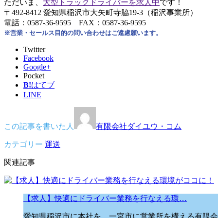
ただいま、
大型トラックドライバーを求人中
です！
〒492-8412 愛知県稲沢市大矢町寺脇19-3（稲沢事業所）
電話：0587-36-9595 FAX：0587-36-9595
※営業・セールス目的の問い合わせはご遠慮願います。
Twitter
Facebook
Google+
Pocket
B!
はてブ
LINE
この記事を書いた人
有限会社ダイユウ・コム
カテゴリー
運送
関連記事
【求人】快適にドライバー業務を行なえる環…
愛知県稲沢市に本社を、一宮市に営業所を構える有限会